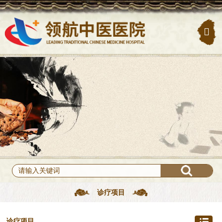
诊疗项目
诊疗项目