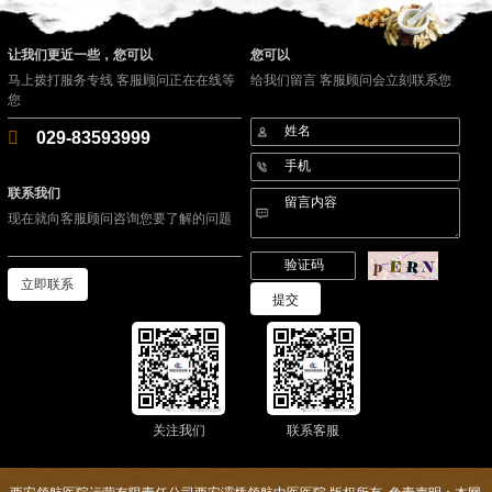
让我们更近一些，您可以
您可以
马上拨打服务专线 客服顾问正在在线等
给我们留言 客服顾问会立刻联系您
您
029-83593999
联系我们
现在就向客服顾问咨询您要了解的问题
立即联系
关注我们
联系客服