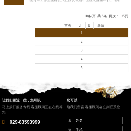
卫生健康局相关领导，王三虎教授，以及各界嘉宾、西安领航
中医医院领导班子成员及各科室负责人出席仪式，共同见证这
10
条/页 共
5
条 页次：
1
/5
页
一承载中医传承使命、赋能肿瘤诊疗事业的重要时刻。西安领
航中···
首页
最后
1
2
3
4
5
让我们更近一些，您可以
您可以
马上拨打服务专线 客服顾问正在在线等
给我们留言 客服顾问会立刻联系您
您
029-83593999