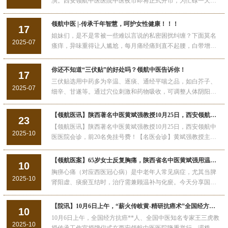
演。西安领航中医医院中医夜市即将正式开市，为忙碌一天的
人们提供了一个放松身心、了解中医、体验中医魅力的全新去
处。
领航中医 |-传承千年智慧，呵护女性健康！！！
17
姐妹们，是不是常被一些难以言说的私密困扰纠缠？下面莫名
2025-07
瘙痒，异味重得让人尴尬，每月痛经痛到直不起腰，白带增多
没完没了，肚子还总是冰凉，仿佛揣着一块冰？这些“女人的小
秘密”，只有自己知道其中的苦。
你还不知道“三伏贴”的好处吗？领航中医告诉你！
17
三伏贴选用中药多为辛温、逐痰、通经平喘之品，如白芥子、
2025-07
细辛、甘遂等。通过穴位刺激和药物吸收，可调整人体阴阳平
衡，增强机体免疫力，达到预防和治疗疾病目的。
【领航医讯】陕西著名中医黄斌强教授10月25日，西安领航中医医院会诊，前20名免挂号费！
23
【领航医讯】陕西著名中医黄斌强教授10月25日，西安领航中
2025-10
医医院会诊，前20名免挂号费！【名医会诊】黄斌强教授主任
医师会诊地址：西安领航中医医院会诊时间：10月25日（周
六）上午：8:30-12:00
【领航医案】65岁女士反复胸痛，陕西省名中医黄斌强用温肾健脾法解难题！
10
胸痹心痛（对应西医冠心病）是中老年人常见病症，尤其当脾
2025-10
肾阳虚、痰瘀互结时，治疗需兼顾温补与化瘀。今天分享国医
经验——陕西省名中医黄斌强教授针对此类病症的诊疗案例，
看中医如何通过辨证调方，缓解反复胸痛难题。一、医家简
【院讯】10月6日上午，“薪火传岐黄-精研抗癌术”全国经方抗癌**人--王三虎教授传承工作室落户西安领航中医医院！
10
介：黄斌强——陕西省名中医，善辨脾肾阳虚型胸痹黄斌强教
10月6日上午，全国经方抗癌**人、全国中医知名专家王三虎教
授作为陕西省···
2025-10
授传承工作室授牌仪式在西安领航中医医院隆重举行。灞桥区