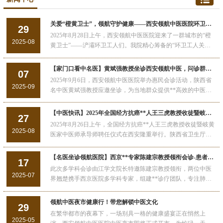
关爱“橙黄卫士”，领航守护健康——西安领航中医医院环卫工体检行动温暖启程！
29
2025年8月28日上午，西安领航中医医院迎来了一群城市的“橙
2025-08
黄卫士”——浐灞环卫工人们。我院精心筹备的“环卫工人关爱
行动”之体检项目，在这充满温情的氛围中正式拉开帷幕。我院
将持续发力，为这群城市的辛勤守护者提供更多元化的暖心服
【家门口看中名医】黄斌强教授坐诊西安领航中医，问诊群众超预期，主动延时显仁心！
07
务，以爱温暖一个群体，用心点亮万千家庭。
2025年9月6日，西安领航中医医院举办惠民会诊活动，陕西省
2025-09
名中医黄斌强教授应邀坐诊，为当地群众提供**高效的中医诊
疗服务，获社会各界广泛好评。
【中医快讯】2025年全国经方抗癌**人王三虎教授收徒暨岐黄医家中医师承导师聘任仪式在西安举行
27
2025年8月26日上午，全国经方抗癌**人王三虎教授收徒暨岐黄
2025-08
医家中医师承导师聘任仪式在西安隆重举行。陕西省卫生厅原
厅长刘少明，陕西、广西两省名中医、全国经方抗癌领域领军
者王三虎教授，西安天颐堂中医医院院长曹振军等出席仪式
【名医坐诊领航医院】西京**专家陈建宗教授领衔会诊-患者怀盼而至欣慰而返
17
此次多学科会诊由江学文院长特邀陈建宗教授领衔，两位中医
2025-07
界翘楚携手西京医院多学科专家，组建**诊疗团队，专注肺结
节、甲状腺结节、乳腺结节及各类中晚期肿瘤的综合诊疗。现
场患者中，有因体检发现结节而焦虑的年轻人，有长期与甲状
领航中医夜市健康行！带您解锁中医文化
29
腺结节抗争的教师，更多的是受肿瘤困扰、渴望新希望的老年
在繁华都市的夜幕下，一场别具一格的健康盛宴正在悄然上
患者。
2025-05